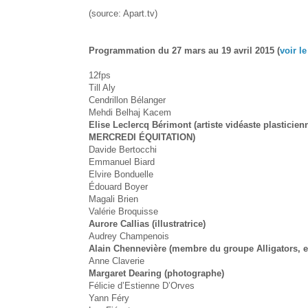
(source: Apart.tv)
Programmation du 27 mars au 19 avril 2015 (
voir l
12fps
Till Aly
Cendrillon Bélanger
Mehdi Belhaj Kacem
Elise Leclercq Bérimont (artiste vidéaste plasticienn
MERCREDI ÉQUITATION)
Davide Bertocchi
Emmanuel Biard
Elvire Bonduelle
Édouard Boyer
Magali Brien
Valérie Broquisse
Aurore Callias (illustratrice)
Audrey Champenois
Alain Chennevière (membre du groupe Alligators, en
Anne Claverie
Margaret Dearing (photographe)
Félicie d’Estienne D’Orves
Yann Féry