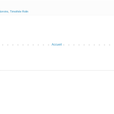
Norvins
,
Timothée Rolin
Accueil