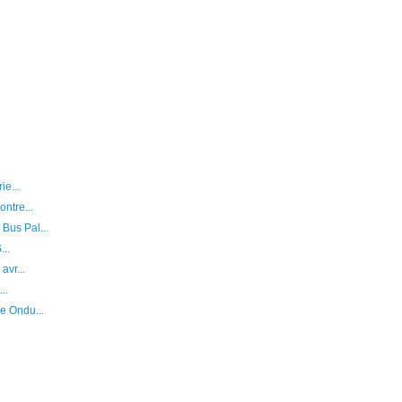
e...
ntre...
us Pal...
...
vr...
..
e Ondu...