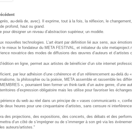
récédent
rès, au-delà de, avec). Il exprime, tout à la fois, la réflexion, le changement, 
 de profond, haut ou grand.
ue pour désigner un niveau d’abstraction supérieur, un modèle.
x nouvelles technologies. L’art étant par définition lié aux sens, aux émotions, à
ise le mieux le fondateur du META FESTIVAL, et initiateur du site metaproject
érience novatrice des modes de diffusions des œuvres d’auteurs et d’artistes
’édition en ligne, permet aux artistes de bénéficier d’un site internet professio
ficient, par leur adhésion d’une cohérence et d’un référencement au-delà du «
urnalisme, la philosophie ou la poésie, META assemble et rassemble les différ
MBRES », pourraient bien former un think-tank d’un autre genre, d’une autr
rritoires d’expression obligatoire mais les utilise pour favoriser les échanges
expérience du web au réel dans un principe de « vases communicants », confiera
 de deux heures pour une cinquantaine d’artistes, sans censure ni interférence
ra des projections, des expositions, des concerts, des débats et des performa
permettra d’un côté de s’imprégner ou de s’immerger à son gré via les évènement
es auteurs/artistes."