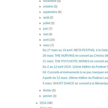
►
novembre
(4)
►
octobre
(3)
►
septembre
(9)
►
août
(2)
►
juillet
(3)
►
juin
(7)
►
mai
(4)
►
avril
(10)
▼
mars
(7)
Du 27 mars au 19 avril: META FESTIVAL à la Galeri
26 mars: THE NORVINS en concert au Chinois (Mo
21 mars: THE PSYCHOTIC MONKS en concert au B
Du 2 au 12 avril 2015: 11ème édition du Festival S
04: Concerts et évènements à ne pas manquer en a
A partir du 12 mars: 18ème édition du Festival Les.
5 mars: GHOST DANCE en concert à la Mécaniqu
►
février
(5)
►
janvier
(3)
►
2014
(48)