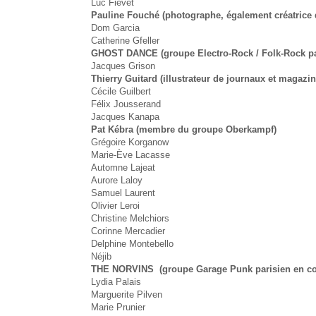
Luc Fiévet
Pauline Fouché
(photographe, également créatrice 
Dom Garcia
Catherine Gfeller
GHOST DANCE
(groupe Electro-Rock / Folk-Rock par
Jacques Grison
Thierry Guitard (illustrateur de journaux et maga
Cécile Guilbert
Félix Jousserand
Jacques Kanapa
Pat Kébra (membre du groupe Oberkampf)
Grégoire Korganow
Marie-Ève Lacasse
Automne Lajeat
Aurore Laloy
Samuel Laurent
Olivier Leroi
Christine Melchiors
Corinne Mercadier
Delphine Montebello
Néjib
THE NORVINS
(groupe Garage Punk parisien en con
Lydia Palais
Marguerite Pilven
Marie Prunier