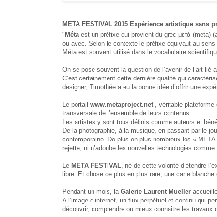
META FESTIVAL 2015 Expérience artistique sans p
"
M
éta
est un préfixe qui provient du grec μετά (meta) (ap
ou avec. Selon le contexte le préfixe équivaut au sens
Méta est souvent utilisé dans le vocabulaire scientifiq
On se pose souvent la question de l’avenir de l’art lié au
C’est certainement cette dernière qualité qui caractér
designer, Timothée a eu la bonne idée d’offrir une exp
Le portail
www.metaproject.net
, véritable plateforme d
transversale de l’ensemble de leurs contenus.
Les artistes y sont tous définis comme auteurs et béné
De la photographie, à la musique, en passant par le jo
contemporaine. De plus en plus nombreux les « META ME
rejette, ni n’adoube les nouvelles technologies comme te
Le
META FESTIVAL
, né de cette volonté d’étendre l’
libre. Et chose de plus en plus rare, une carte blanche
Pendant un mois, la
Galerie Laurent Mueller
accueille
A l’image d’internet, un flux perpétuel et continu qui 
découvrir, comprendre ou mieux connaitre les travaux d