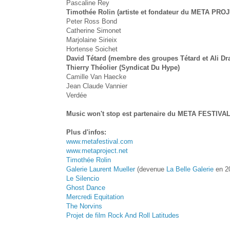
Pascaline Rey
Timothée Rolin (artiste et fondateur du META PRO
Peter Ross Bond
Catherine Simonet
Marjolaine Sirieix
Hortense Soichet
David Tétard (membre des groupes Tétard et Ali Dr
Thierry Théolier (Syndicat Du Hype)
Camille Van Haecke
Jean Claude Vannier
Verdée
Music won't stop est partenaire du META FESTIVA
Plus d'infos:
www.metafestival.com
www.metaproject.net
Timothée Rolin
Galerie Laurent Mueller
(devenue
La Belle Galerie
en 2
Le Silencio
Ghost Dance
Mercredi Equitation
The Norvins
Projet de film Rock And Roll Latitudes