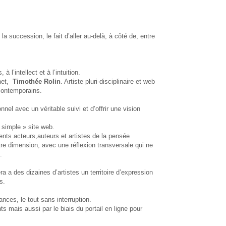
la succession, le fait d’aller au-delà, à côté de, entre
 l’intellect et à l’intuition.
.net,
Timothée Rolin
. Artiste pluri-disciplinaire et web
 contemporains.
nnel avec un véritable suivi et d’offrir une vision
 simple » site web.
ents acteurs,auteurs et artistes de la pensée
e dimension, avec une réflexion transversale qui ne
.
 a des dizaines d’artistes un territoire d’expression
s.
nces, le tout sans interruption.
s mais aussi par le biais du portail en ligne pour