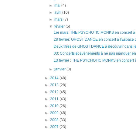
►
mai
(4)
►
avril
(10)
►
mars
(7)
▼
février
(5)
1er mars: THE PSYCHOTIC MONKS en concert à l
28 février: GHOST DANCE en concert à l'Espace cu
Deux titres de GHOST DANCE à découvrir dans le f
03: Concerts et évènements à ne pas manquer en 
13 février : THE PSYCHOTIC MONKS en concert à 
►
janvier
(3)
►
2014
(48)
►
2013
(28)
►
2012
(45)
►
2011
(43)
►
2010
(26)
►
2009
(48)
►
2008
(33)
►
2007
(23)