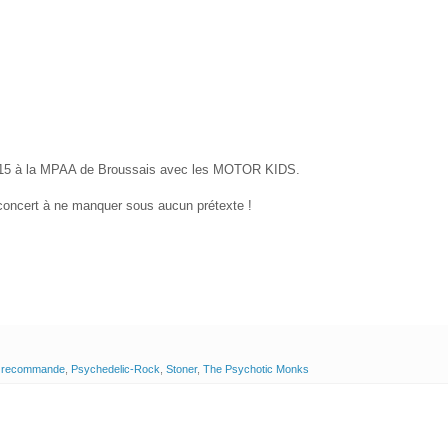
 2015 à la MPAA de Broussais avec les MOTOR KIDS.
concert à ne manquer sous aucun prétexte !
p recommande
,
Psychedelic-Rock
,
Stoner
,
The Psychotic Monks