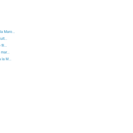
a Maro...
lt...
il...
mar...
la M...